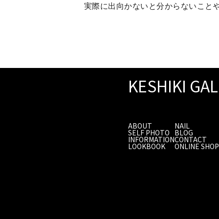
実際に出向かないと分からないこと
KESHIKI GA
ABOUT
NAIL
SELF PHOTO
BLOG
INFORMATION
CONTACT
LOOKBOOK
ONLINE SHOP