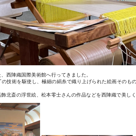
た、
西陣織国際美術館
へ行ってきました。
Tの技術を駆使し、極細の絹糸で織り上げられた絵画そのも
葛飾北斎の浮世絵、松本零士さんの作品などを西陣織で美し