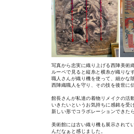
写真から忠実に織り上げる西陣美術織
ルーペで見ると縦糸と横糸が織りな
職人さんが織り機を使って、細かな
西陣織職人を守り、その技を後世に
館長さんが私達の着物リメイクの活
いきたいというお気持ちに感銘を受
新しい形でコラボレーションできた
美術館には古い織り機も展示されて
んだなぁと感じました。