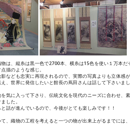
物は、縦糸は黒一色で2700本、横糸は15色を使い１万本だ
す点描のような感じ。
陰影なども忠実に再現されるので、実際の写真よりも立体感
伝え、世界に発信したいと館長の蔦田さんは話して下さいま
動を気に入って下さり、伝統文化を現代のニーズに合わせ、
けました。
らと話が進んでいるので、今後がとても楽しみです！！
いて、織物の工程を考えると一つの物が出来上がるまでには